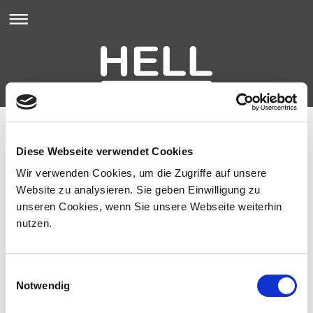
Ersatzwagen-Service
Während Sie Ihr Auto zur Überarbeitung in unserer Werkstatt
Diese Webseite verwendet Cookies
lassen, können wir Ihnen einen Ersatzwagen anbieten. Zu
Wir verwenden Cookies, um die Zugriffe auf unsere
günstigen Konditionen bleiben Sie so mobil!
Website zu analysieren. Sie geben Einwilligung zu
Rufen Sie uns an und informieren Sie sich!
unseren Cookies, wenn Sie unsere Webseite weiterhin
nutzen.
Einwilligungsauswahl
Notwendig